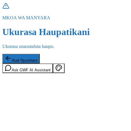
MKOA WA MANYARA
Ukurasa Haupatikani
Ukurasa unaoutafuta haupo.
Rudi Nyumbani
Ask GWF AI Assistant