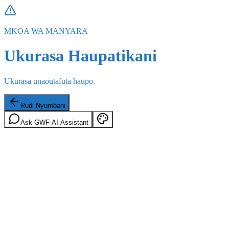
MKOA WA MANYARA
Ukurasa Haupatikani
Ukurasa unaoutafuta haupo.
Rudi Nyumbani
Ask GWF AI Assistant