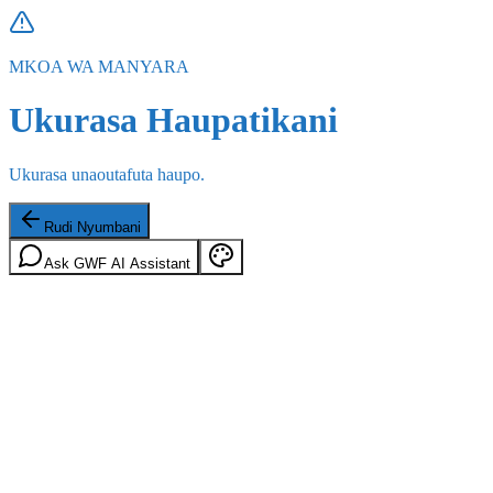
MKOA WA MANYARA
Ukurasa Haupatikani
Ukurasa unaoutafuta haupo.
Rudi Nyumbani
Ask GWF AI Assistant