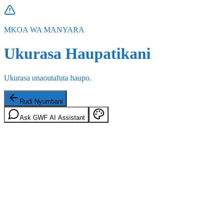
MKOA WA MANYARA
Ukurasa Haupatikani
Ukurasa unaoutafuta haupo.
Rudi Nyumbani
Ask GWF AI Assistant