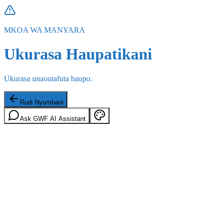
MKOA WA MANYARA
Ukurasa Haupatikani
Ukurasa unaoutafuta haupo.
Rudi Nyumbani
Ask GWF AI Assistant