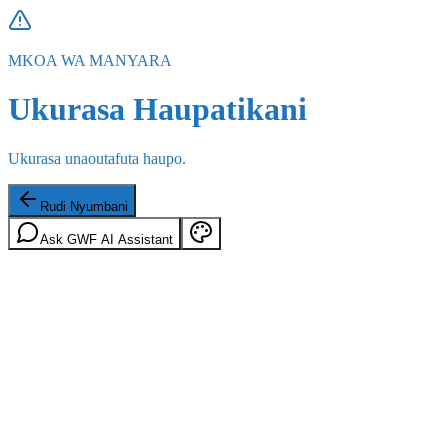
MKOA WA MANYARA
Ukurasa Haupatikani
Ukurasa unaoutafuta haupo.
Rudi Nyumbani
Ask GWF AI Assistant